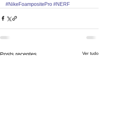
#NikeFoampositePro
#NERF
Ver tudo
Posts recentes