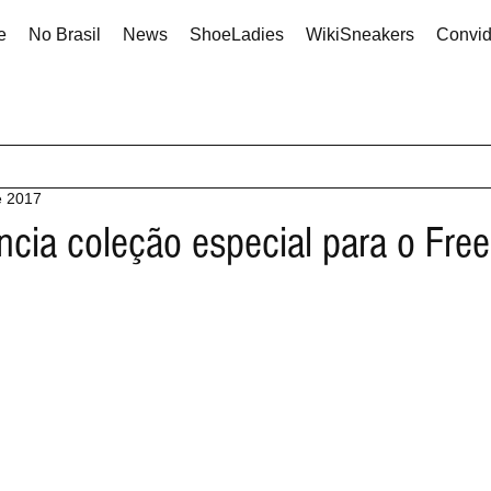
e
No Brasil
News
ShoeLadies
WikiSneakers
Convi
e 2017
cia coleção especial para o Free