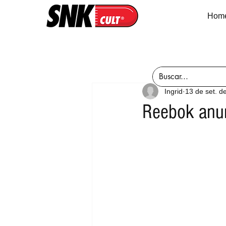
Hom
Ingrid
13 de set. d
Reebok anun