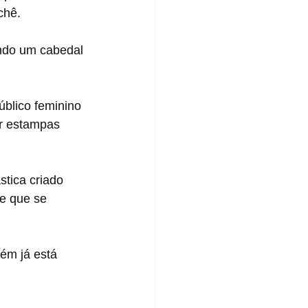
chê.
ando um cabedal 
úblico feminino 
ar estampas 
tica criado 
e que se 
ém já está 