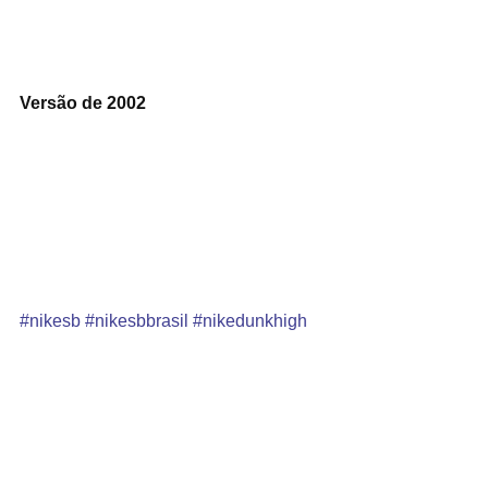
Versão de 2002
#nikesb
#nikesbbrasil
#nikedunkhigh
#nikedunkhighbrasil
#nikedunkbrasil
#nikesb15anos
No Brasil