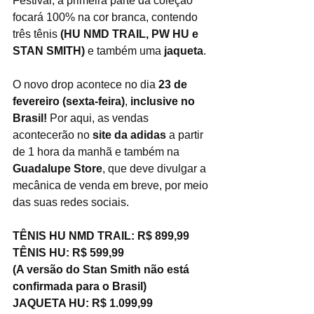
Festival, a primeira parte da coleção 
focará 100% na cor branca, contendo 
três tênis 
(HU NMD TRAIL, PW HU e 
STAN SMITH)
 e também uma 
jaqueta
. 
O novo drop acontece no dia 
23 de 
fevereiro (sexta-feira)
, 
inclusive no 
Brasil!
 Por aqui, as vendas 
acontecerão no 
site da adidas
 a partir 
de 1 hora da manhã e também na 
Guadalupe Store
, que deve divulgar a 
mecânica de venda em breve, por meio 
das suas redes sociais. 
TÊNIS HU NMD TRAIL: R$ 899,99
TÊNIS HU: R$ 599,99
(A versão do Stan Smith não está 
confirmada para o Brasil)
JAQUETA HU: R$ 1.099,99