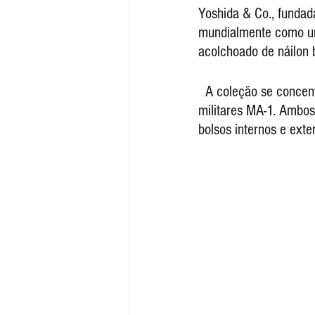
Yoshida & Co., fundad
mundialmente como um 
acolchoado de náilon 
  A coleção se concentra nos modelos 2-Way Boston Bag e 3-Way Brief, inspirados nas jaquetas 
militares MA-1. Ambos
bolsos internos e ext