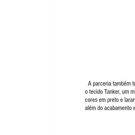
  A parceria também trouxe uma versão exclusiva do CAMPUS, executado em nobuck premium e 
o tecido Tanker, um m
cores em preto e laran
além do acabamento es