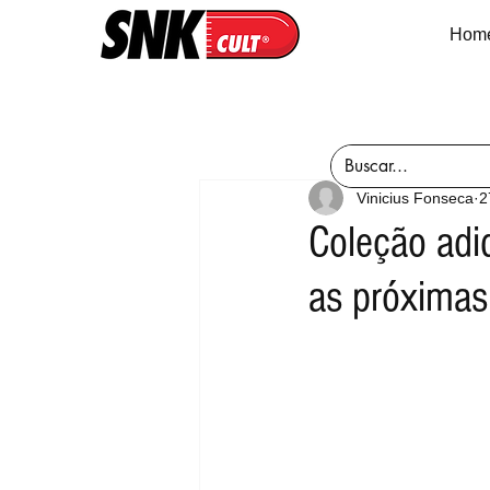
Hom
Vinicius Fonseca
2
Coleção adi
as próximas