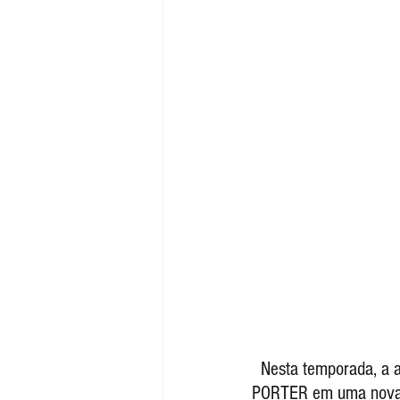
  Nesta temporada, a adidas Originals uniu forças com a famosa marca de malas japonesas 
PORTER em uma nova c