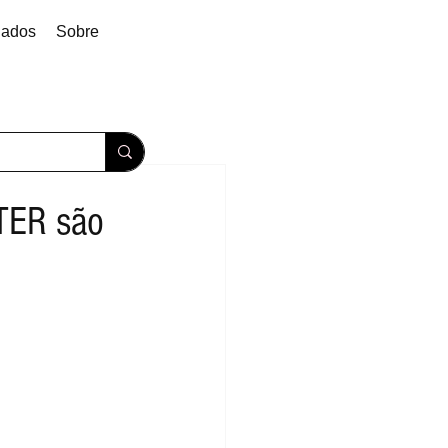
dados
Sobre
TER são