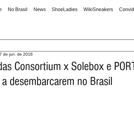
e
No Brasil
News
ShoeLadies
WikiSneakers
Convi
7 de jun. de 2018
das Consortium x Solebox e POR
 a desembarcarem no Brasil