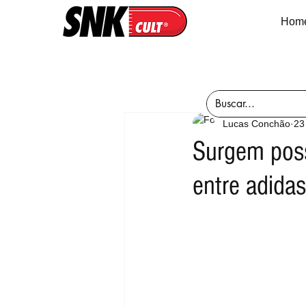
Hom
Lucas Conchão
23
Surgem poss
entre adida