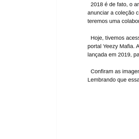
  2018 é de fato, o ano das colaborações com desenhos/séries para a adidas. Depois de 
anunciar a coleção 
teremos uma colabo
  Hoje, tivemos acesso a mais algumas imagens da colaboração, divulgadas pelo famoso 
portal Yeezy Mafia. 
lançada em 2019, pa
  Confiram as imagens abaixo e não deixe de ficar sempre ligado no nosso blog! 
Lembrando que essas 