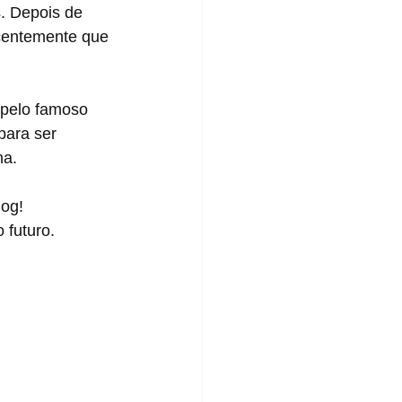
centemente que 
para ser 
ma.
futuro. 