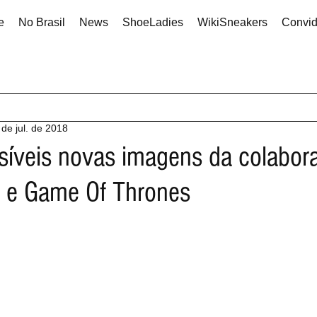
e
No Brasil
News
ShoeLadies
WikiSneakers
Convi
 de jul. de 2018
íveis novas imagens da colabor
s e Game Of Thrones