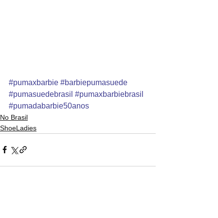
#pumaxbarbie
#barbiepumasuede
#pumasuedebrasil
#pumaxbarbiebrasil
#pumadabarbie50anos
No Brasil
ShoeLadies
Ver tudo
Posts recentes