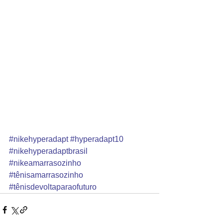
#nikehyperadapt
#hyperadapt10
#nikehyperadaptbrasil
#nikeamarrasozinho
#tênisamarrasozinho
#tênisdevoltaparaofuturo