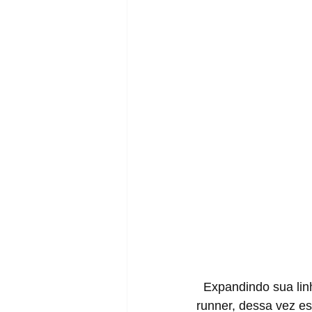
  Expandindo sua linha do Air Max 720, a Nike chega com uma nova colorway do seu novo 
runner, dessa vez e