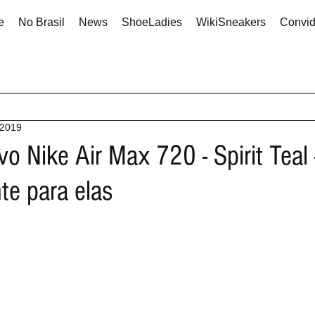
e
No Brasil
News
ShoeLadies
WikiSneakers
Convi
 2019
o Nike Air Max 720 - Spirit Teal 
te para elas