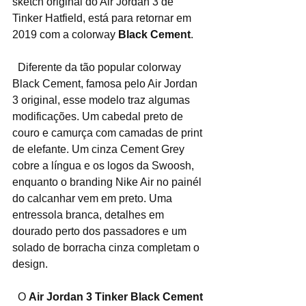
sketch original do Air Jordan 3 de 
Tinker Hatfield, está para retornar em 
2019 com a colorway 
Black Cement
.
  Diferente da tão popular colorway 
Black Cement, famosa pelo Air Jordan 
3 original, esse modelo traz algumas 
modificações. Um cabedal preto de 
couro e camurça com camadas de print 
de elefante. Um cinza Cement Grey 
cobre a língua e os logos da Swoosh, 
enquanto o branding Nike Air no painél 
do calcanhar vem em preto. Uma 
entressola branca, detalhes em 
dourado perto dos passadores e um 
solado de borracha cinza completam o 
design.
  O 
Air Jordan 3 Tinker Black Cement