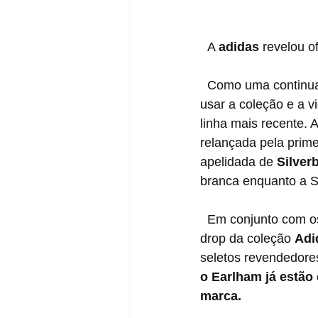
  A 
adidas 
revelou o
  Como uma continuação do primeiro drop que vimos em março, a marca das três listras vai 
usar a coleção e a v
linha mais recente. 
relançada pela prime
apelidada de 
Silver
branca enquanto a Si
  Em conjunto com os tênis também será lançada uma coleção de vestimentas. O segundo 
drop da coleção 
Adi
seletos revendedores
o Earlham já estão
marca.