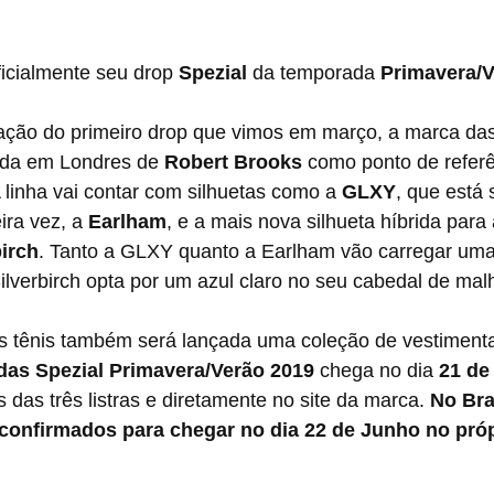
ficialmente seu drop 
Spezial
 da temporada 
Primavera/V
ida em Londres de 
Robert Brooks
 como ponto de referê
A linha vai contar com silhuetas como a 
GLXY
, que está
ira vez, a 
Earlham
, e a mais nova silhueta híbrida para 
birch
. Tanto a GLXY quanto a Earlham vão carregar uma
lverbirch opta por um azul claro no seu cabedal de mal
das Spezial Primavera/Verão 2019
 chega no dia 
21 de
 das três listras e diretamente no site da marca. 
No Bra
 confirmados para chegar no dia 22 de Junho no própr