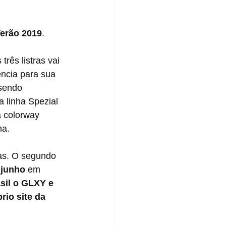
erão 2019
.
ncia para sua 
 sendo 
a linha Spezial 
 colorway 
ha.
 junho
 em 
sil o GLXY e 
io site da 