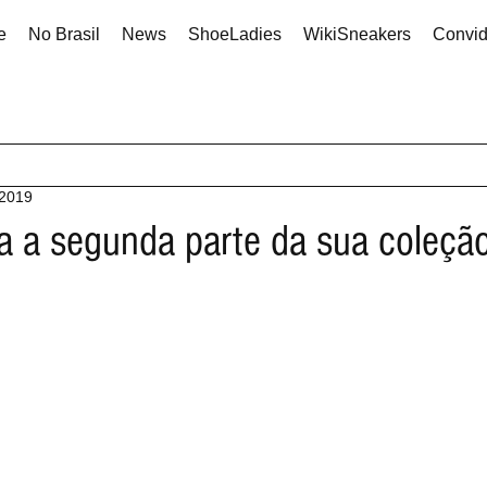
e
No Brasil
News
ShoeLadies
WikiSneakers
Convi
 2019
la a segunda parte da sua coleção