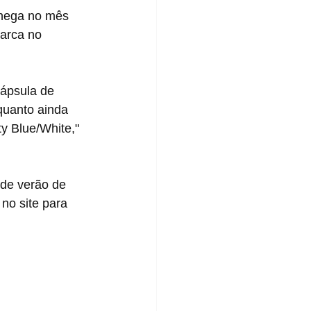
hega no mês 
arca no 
quanto ainda 
y Blue/White," 
 de verão de 
no site para 