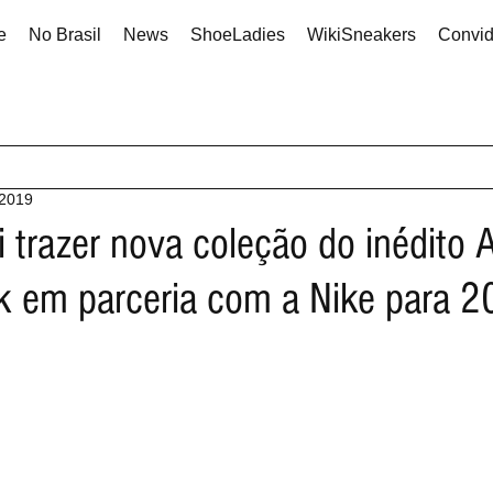
e
No Brasil
News
ShoeLadies
WikiSneakers
Convi
 2019
i trazer nova coleção do inédito A
 em parceria com a Nike para 