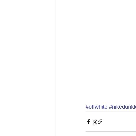
#offwhite
#nikedunk