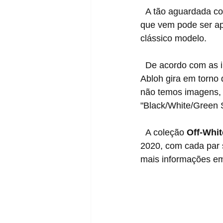
  A tão aguardada c
que vem pode ser ap
clássico modelo.
  De acordo com as informações vazadas pela py_rates, a próxima coleção cápsula de 
Abloh gira em torno
não temos imagens, é
"Black/White/Green St
  A coleção 
Off-Whit
2020, com cada par s
mais informações em