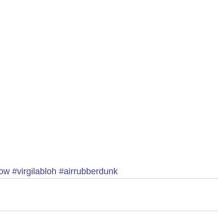
low
#virgilabloh
#airrubberdunk