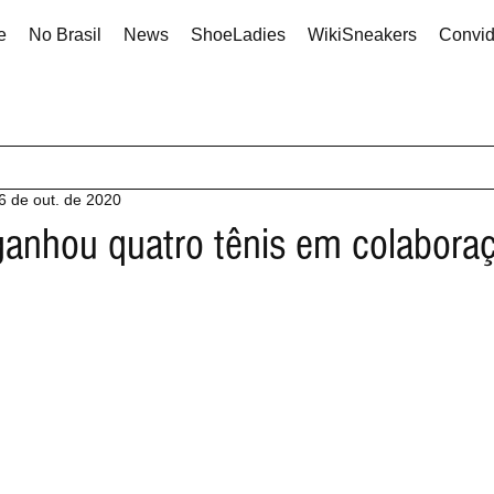
e
No Brasil
News
ShoeLadies
WikiSneakers
Convi
6 de out. de 2020
anhou quatro tênis em colabora