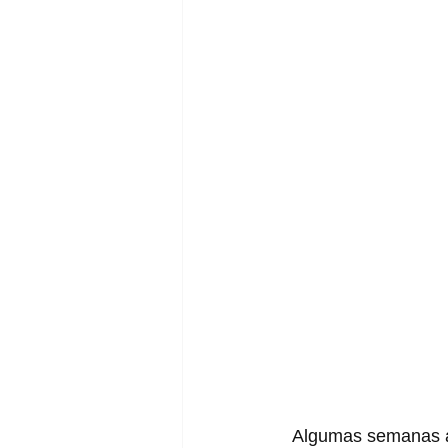
  Algumas semanas atrás vimos inúmeros pares da adidas em colaboração com os 