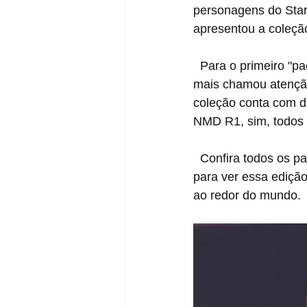
personagens do Star 
apresentou a coleçã
  Para o primeiro "pack" temos é claro, o Baby Yoda, provavelmente o personagem que 
mais chamou atenção
coleção conta com d
NMD R1, sim, todos 
  Confira todos os pares e os detalhes de cada um nas imagens abaixo e fiquem ligados 
para ver essa ediçã
ao redor do mundo.