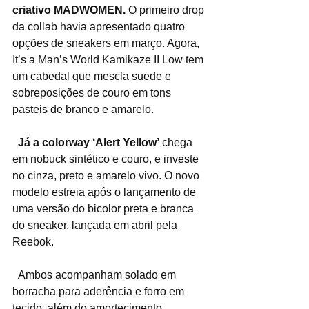
criativo MADWOMEN.
 O primeiro drop 
da collab havia apresentado quatro 
opções de sneakers em março. Agora, 
It’s a Man’s World Kamikaze II Low tem 
um cabedal que mescla suede e 
sobreposições de couro em tons 
pasteis de branco e amarelo. 
Já a colorway ‘Alert Yellow’
 chega 
em nobuck sintético e couro, e investe 
no cinza, preto e amarelo vivo. O novo 
modelo estreia após o lançamento de 
uma versão do bicolor preta e branca 
do sneaker, lançada em abril pela 
Reebok.  
  Ambos acompanham solado em 
borracha para aderência e forro em 
tecido, além do amortecimento 