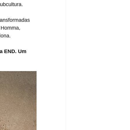
ubcultura.
i Homma, 
lona.
da END. Um 