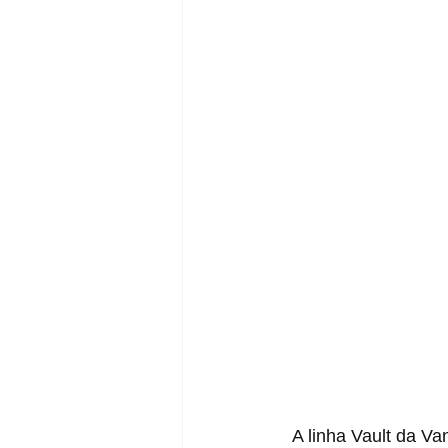
  A linha Vault da Vans irá colaborar com a boutique END e com a marca japonesa 