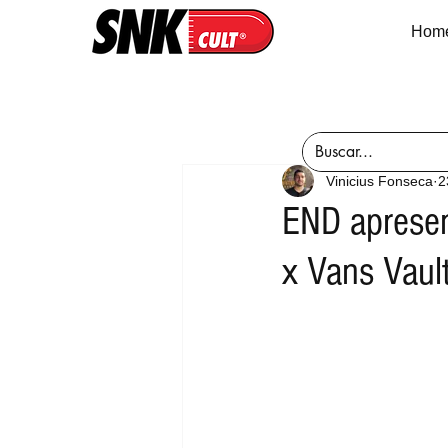
Hom
Vinicius Fonseca
2
END apresen
x Vans Vaul