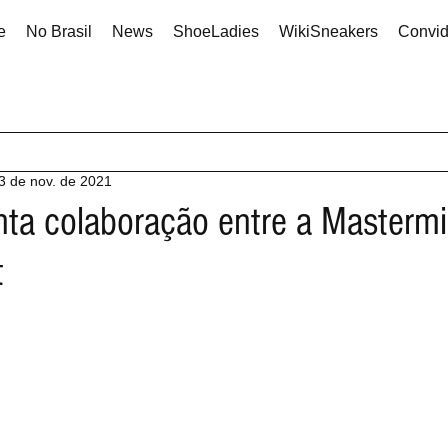
e
No Brasil
News
ShoeLadies
WikiSneakers
Convi
3 de nov. de 2021
ta colaboração entre a Masterm
t