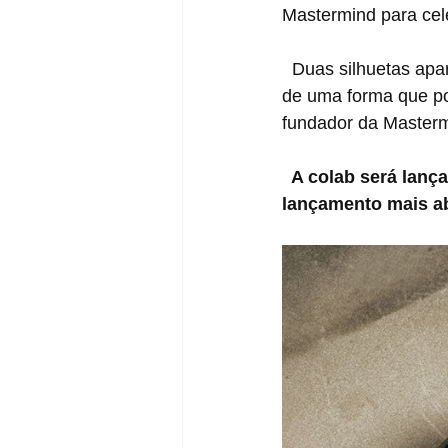
Mastermind para cele
  Duas silhuetas aparecem na coleção, o Sk8-Hi e Old Skool, ambos foram transformadas 
de uma forma que po
fundador da Masterm
 A colab será lanç
lançamento mais ab