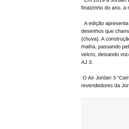
  Em 2019 a Jordan Brand lançou duas versões camufladas do Air Jordan 10, agora para o 
finalzinho do ano, a
  A edição apresenta cabedal com diferentes padrões camuflados pelo cabedal, com 
desenhos que chamam
(chuva). A construçã
malha, passando pela
velcro, deixando vo
AJ 3.
 O Air Jordan 3 “Camo” está previsto para ser lançado no dia 29 de Novembro, em seletos 
revendedores da Jor