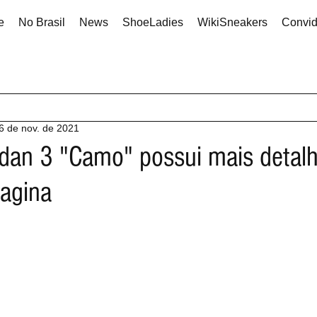
e
No Brasil
News
ShoeLadies
WikiSneakers
Convi
6 de nov. de 2021
rdan 3 "Camo" possui mais detal
agina