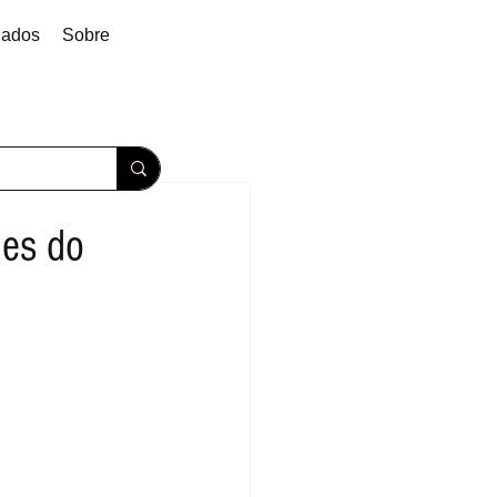
dados
Sobre
hes do