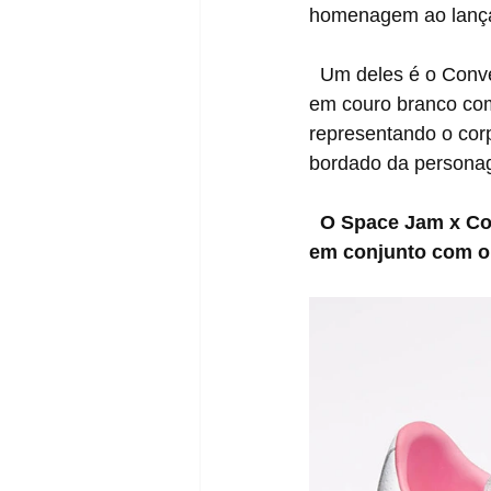
homenagem ao lança
  Um deles é o Converse Pro Leather Low, representando a Lola Bunny. A edição foi feita 
em couro branco com 
representando o cor
bordado da personag
  O Space Jam x Converse Pro Leather Low “Lola” será lançado no dia 16 de Julho, 
em conjunto com o 