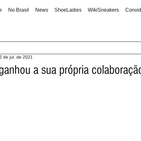
e
No Brasil
News
ShoeLadies
WikiSneakers
Convi
2 de jul. de 2021
ganhou a sua própria colaboraçã