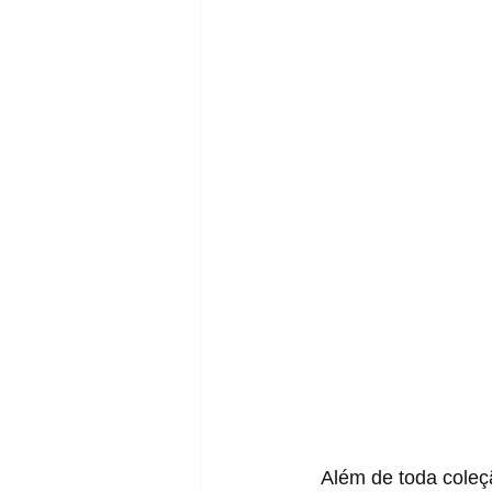
  Além de toda coleção da Nike, a Converse também irá lançar alguns tênis em 