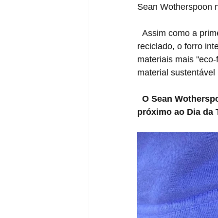
Sean Wotherspoon na
  Assim como a primeira versão, esse par possui cabedal feito 100% com poliéster 
reciclado, o forro in
materiais mais "eco-
material sustentável
  O Sean Wotherspoon x adidas SUPEREARTH Superstar “Black” deve ser lançado 
próximo ao Dia da 