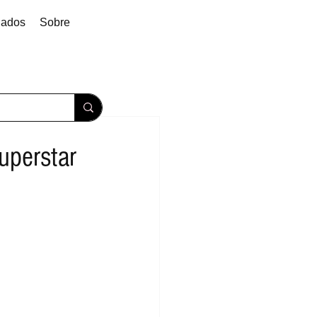
dados
Sobre
perstar