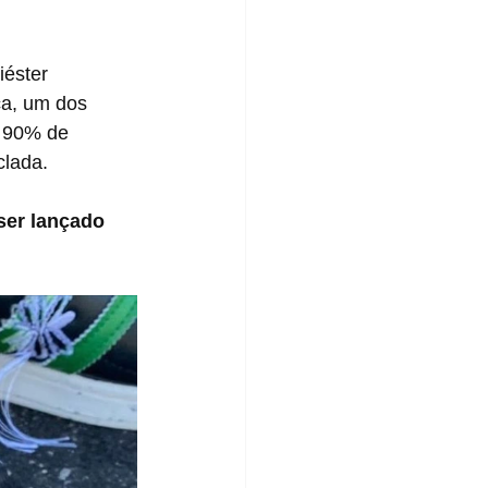
iça, um dos 
m 90% de 
clada.