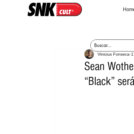
Hom
Vinicius Fonseca
1
Sean Wothe
“Black” ser