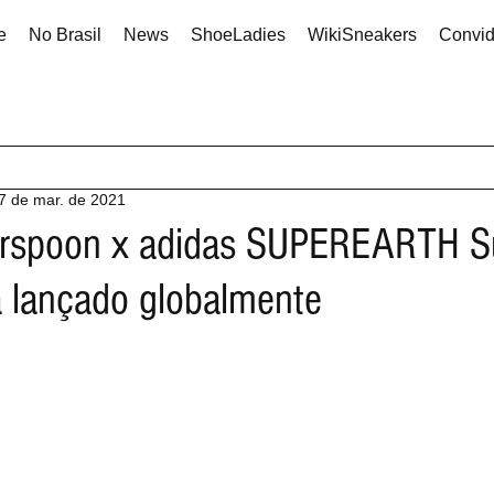
e
No Brasil
News
ShoeLadies
WikiSneakers
Convi
7 de mar. de 2021
rspoon x adidas SUPEREARTH Su
á lançado globalmente