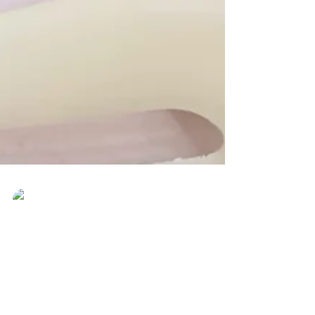
Lucas Conchão
14 de ago. de 2019
Confira as novas imagens do Travis Scott
x Air Jordan 6 "Cactus Jack" e sua
possível data