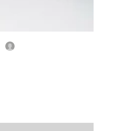
Bob
30 de jan. de 2020
Air Jordan 6 "Washed Denim" chega ao
Brasil
O último tênis programado pela Jordan
Brand pra ser lançado em 2019 é uma
versão exclusiva e especial do Air Jordan 6.
Um dos modelos...