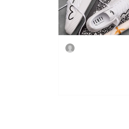
Ingrid
11 de set. de 2017
Rihanna e Puma juntos por u
causa em edição especial d
Creeper