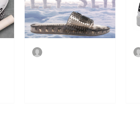
Ingrid Marian
24 de mai. de 2017
ma boa
Essa é a nova versão do chinelo da
O 
o Puma
Rihanna com a Puma!
ve