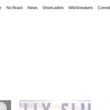
e
No Brasil
News
ShoeLadies
WikiSneakers
Convi