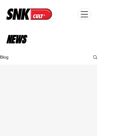
NEWS
Blog