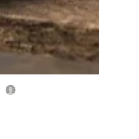
Bob
19 de jul. de 2017
Major DC x Reebok Ex-O-Fit Hi "Camo"
A boutique Major DC,de Washington, em
parceria com a Reebok, escolheram o Ex-O-