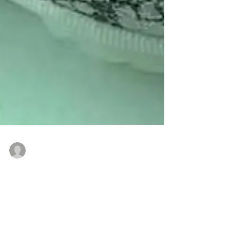
Vinicius Fonseca
29 de jan. de 2019
O Air Jordan XI Low ganhará uma nova
versão - Snakeskin -
Versões "snakeskin" no Air Jordan XI Low