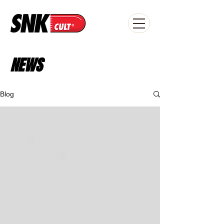
NEWS
Blog