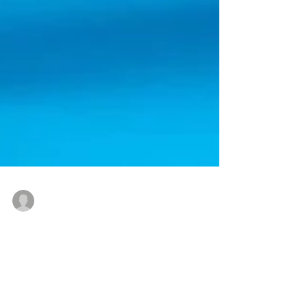
Vitto
13 de set. de 2019
Gary Aspden e adidas se unem em ação
para a caridade com o Blackburn Spezial