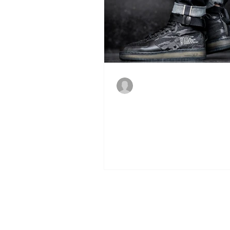
Vinicius Fonseca
6 de jun. de 2017
Nike Special Field Air Force 
Camo" no Brasil