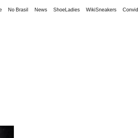
e
No Brasil
News
ShoeLadies
WikiSneakers
Convi