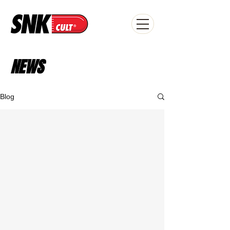
NEWS
Blog