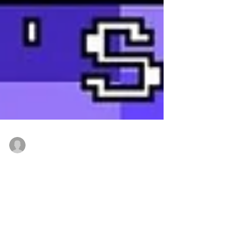
Vinicius Fonseca
7 de ago. de 2018
O PUMA RS-0 chega amanhã ao Brasil
com inspiração nos vídeo-games retrôs
A PUMA traz novidades esse mês com o