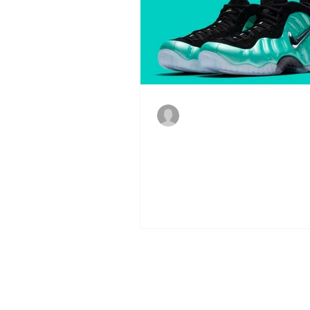
Vinicius Fonseca
5 de set. de 2017
Nike Air Foamposite Pro - Isl
- no Brasil