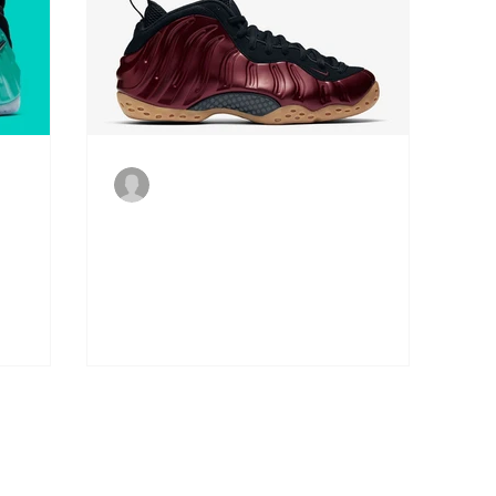
Bob
26 de set. de 2016
and Green
Nike Air Foamposite One "Night
Maroon"