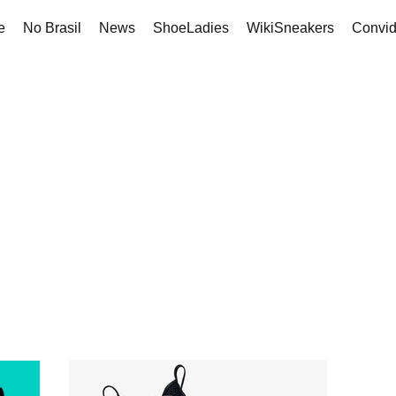
e
No Brasil
News
ShoeLadies
WikiSneakers
Convi