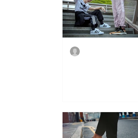
Vitto
3 de dez. de 2019
adidas Originals lança produt
exclusivos para o grupo Authe