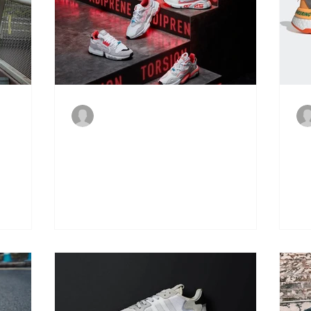
Vitto
30 de set. de 2019
os
adidas revela o Pack Hi-Res Aqua X-
ad
ntic Feet
Model
co
mo