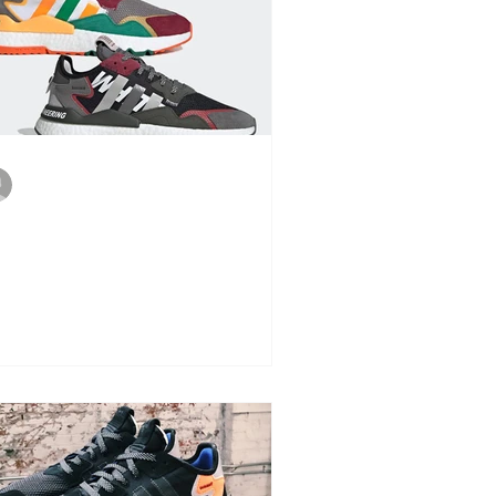
Vitto
3 de set. de 2019
idas e White Mountaineering
ntinuam sua relação em novos
delos Nite Jogger