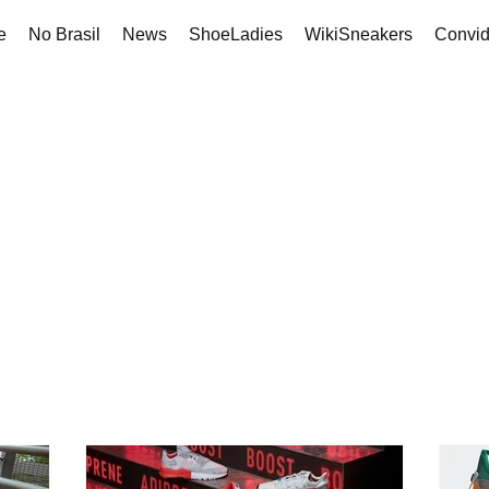
e
No Brasil
News
ShoeLadies
WikiSneakers
Convi