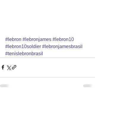
#lebron
#lebronjames
#lebron10
#lebron10soldier
#lebronjamesbrasil
#tenislebronbrasil
Ver tudo
Posts recentes