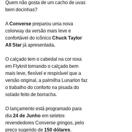
Quem não gosta de um cacho de uvas 
bem docinhas? 
A 
Converse
 preparou uma nova 
colorway da versão mais leve e 
confortável do icônico 
Chuck Taylor 
All Star 
já apresentada.
O calçado tem o cabedal na cor roxa 
em Flyknit tornando o calçado bem 
mais leve, flexível e respirável que a 
versão original, a palmilha Lunarlon faz 
o trabalho do conforto na pisada do 
solado feito de borracha.
O lançamento está programado para 
dia 
24 de Junho
 em seletos 
revendedores Converse gringos, pelo 
preço sugerido de 
150 dólares
.