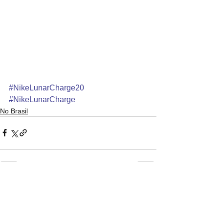
#NikeLunarCharge20
#NikeLunarCharge
No Brasil
Ver tudo
Posts recentes