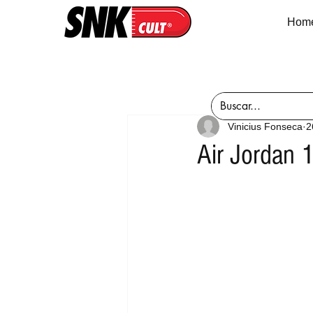
Hom
Vinicius Fonseca
2
Air Jordan 