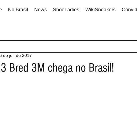
e
No Brasil
News
ShoeLadies
WikiSneakers
Convi
6 de jul. de 2017
13 Bred 3M chega no Brasil!