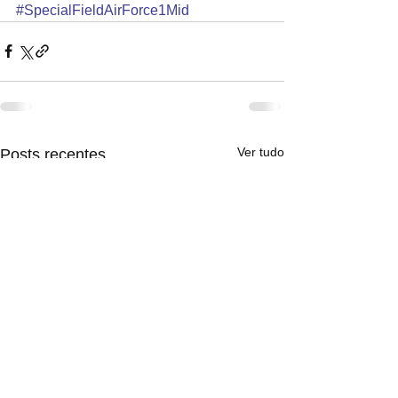
#SpecialFieldAirForce1Mid
Ver tudo
Posts recentes