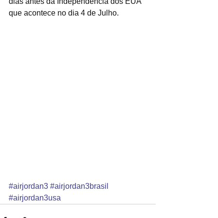
dias antes da Independência dos EUA 
que acontece no dia 4 de Julho.
#airjordan3
#airjordan3brasil
#airjordan3usa