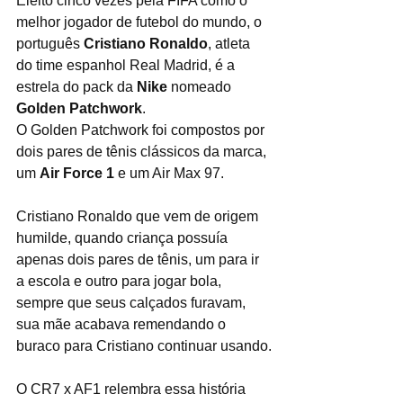
Eleito cinco vezes pela FIFA como o 
melhor jogador de futebol do mundo, o 
português 
Cristiano Ronaldo
, atleta 
do time espanhol Real Madrid, é a 
estrela do pack da 
Nike
 nomeado 
Golden Patchwork
.
O Golden Patchwork foi compostos por 
dois pares de tênis clássicos da marca, 
um 
Air Force 1
 e um Air Max 97.
Cristiano Ronaldo que vem de origem 
humilde, quando criança possuía 
apenas dois pares de tênis, um para ir 
a escola e outro para jogar bola, 
sempre que seus calçados furavam, 
sua mãe acabava remendando o 
buraco para Cristiano continuar usando.
O CR7 x AF1 relembra essa história 