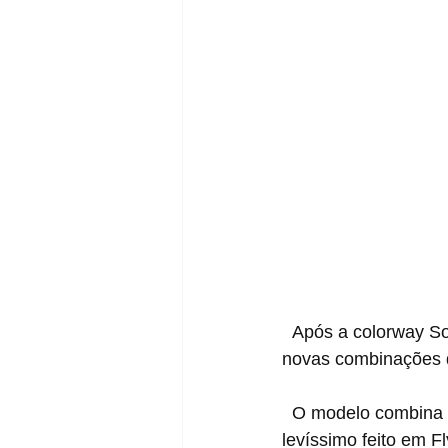
  Após a colorway S
novas combinações d
  O modelo combina duas das mais atuais tecnologias da marca, o cabedal com suporte e 
levíssimo feito em F