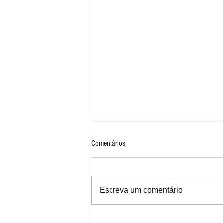
Comentários
Escreva um comentário
NBA House completa 10 anos em São