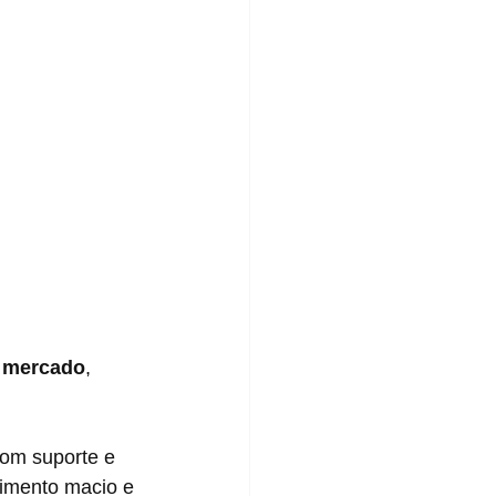
o mercado
, 
cimento macio e 