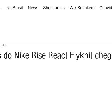
e
No Brasil
News
ShoeLadies
WikiSneakers
Convi
 2018
 do Nike Rise React Flyknit che