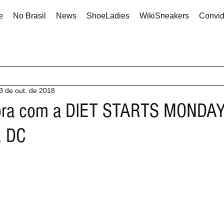
e
No Brasil
News
ShoeLadies
WikiSneakers
Convi
3 de out. de 2018
bora com a DIET STARTS MONDAY
, DC