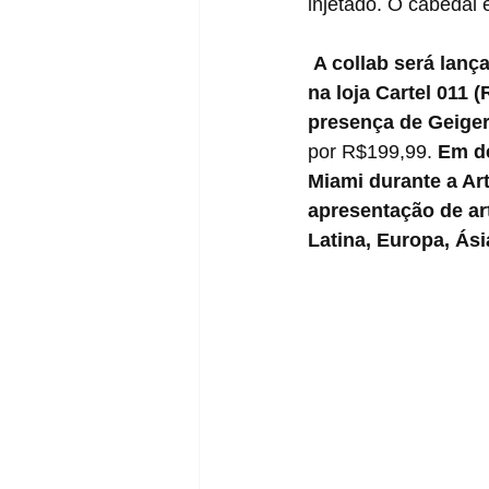
injetado. O cabedal 
A collab será lanç
na loja Cartel 011 
presença de Geiger
por R$199,99. 
Em de
Miami durante a Art
apresentação de art
Latina, Europa, Ásia