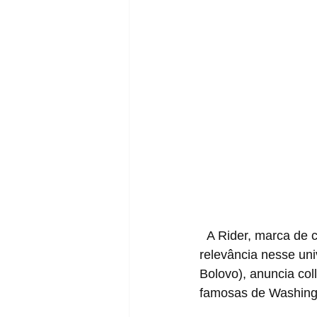
  A Rider, marca de chinelos conectada ao streetwear, que vem alcançando cada vez mais 
relevância nesse un
Bolovo), anuncia co
famosas de Washing