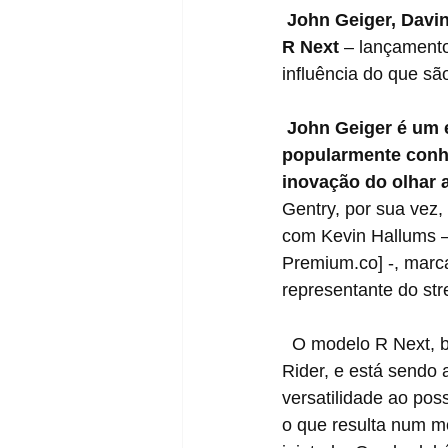
John Geiger, Davi
R Next
 – lançament
influência do que sã
John Geiger é um e
popularmente conhe
inovação do olhar 
Gentry, por sua vez,
com Kevin Hallums –
Premium.co] -, marc
representante do str
  O modelo R Next, base desse lançamento, também é novo no portfólio de produtos da 
Rider, e está sendo 
versatilidade ao pos
o que resulta num m