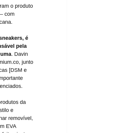
ram o produto 
– com 
icana.
sneakers, é 
sável pela 
 Puma
. Davin 
mium.co, junto 
cas [DSM e 
mportante 
renciados.
tilo e 
har removível, 
em EVA 