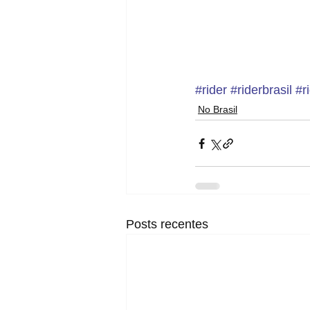
#rider
#riderbrasil
#r
No Brasil
Posts recentes