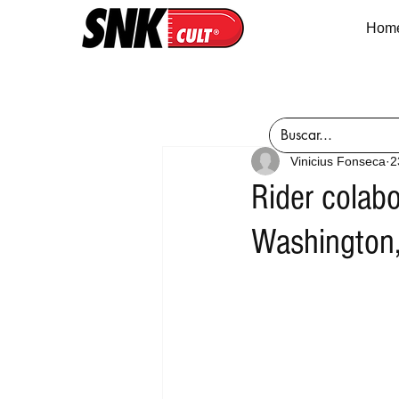
Hom
Vinicius Fonseca
2
Rider cola
Washington