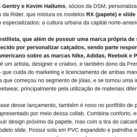
n Gentry e Kevim Hallums
, sócios da DSM, personaliza
o da Rider, que mistura os modelos
 RX (papete) e slide 
o especializados: a cultura urbana da capital norte-amer
stilista, que além de possuir uma marca própria de 
cido por personalizar calçados, sendo parte respon
americano sobre as marcas Nike, Adidas, Reebok e
 é um artista, designer e criativo, e também dono da Pre
 que cuida do marketing e licenciamento de ambas mar
a que começou no segmento de jóias, e se tornou uma i
eetwear, principalmente pela utilização de materiais dife
apresentado por meio dessa collab. Combina conforto, es
suir design próximo da papete, mas com a tira do calcan
odelo slide. Possui sola em PVC expandido e palmilha 