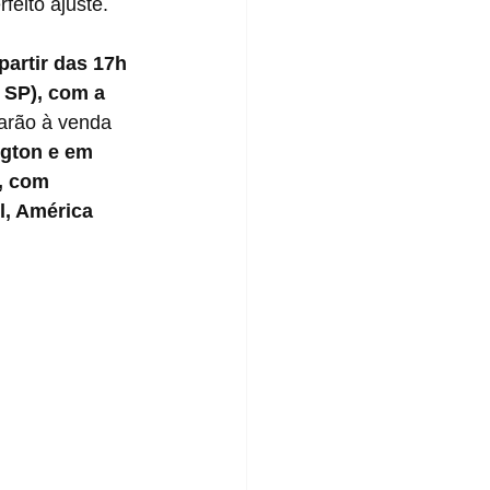
feito ajuste.
partir das 17h 
- SP), com a 
tarão à venda 
gton e em 
, com 
l, América 