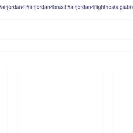
#airjordan4
#airjordan4brasil
#airjordan4flightnostalgiabra