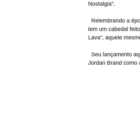
Nostalgia".
  Relembrando a época em que Michael Jordan "voava" até a cesta, esse novo Jordan 4 
tem um cabedal feit
Lava", aquele mesmo
  Seu lançamento aqui no Brasil acontece no dia 2 de Março em seletos revendedores da 
Jordan Brand como a