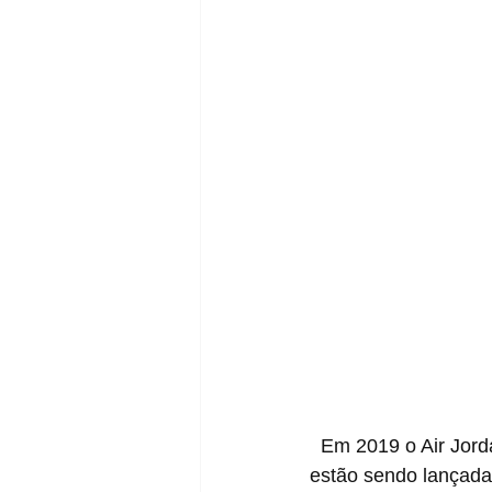
  Em 2019 o Air Jordan 4 comemora 30 anos de existência, e com isso, diversas cores 
estão sendo lançada