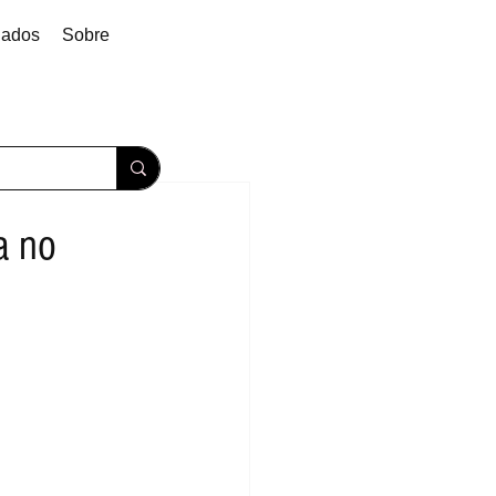
dados
Sobre
a no