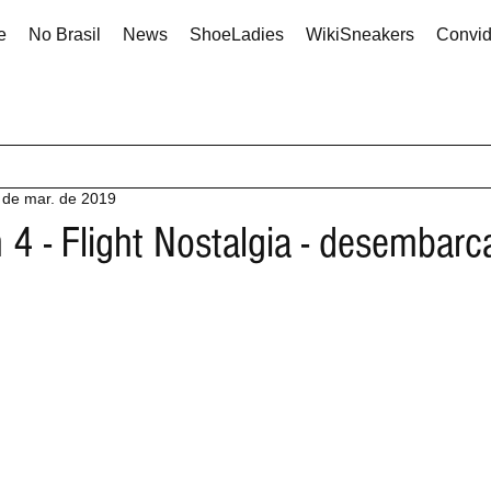
e
No Brasil
News
ShoeLadies
WikiSneakers
Convi
 de mar. de 2019
 4 - Flight Nostalgia - desembarc