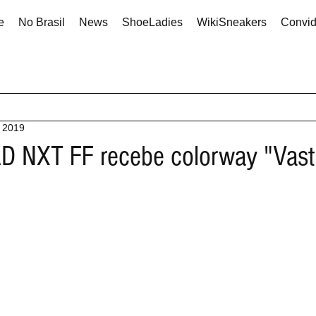
e
No Brasil
News
ShoeLadies
WikiSneakers
Convi
e 2019
D NXT FF recebe colorway "Vast