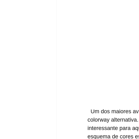
  Um dos maiores avanços nos calçados de basquete da Nike acaba de receber uma 
colorway alternativa.
interessante para aq
esquema de cores e