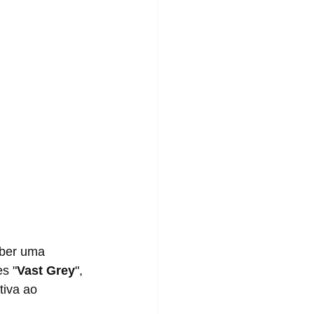
s "
Vast Grey
", 
iva ao 