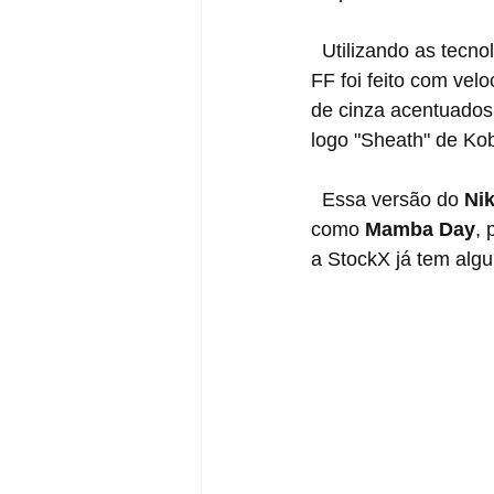
  Utilizando as tecnologias Nike FastFit, QuadFit e REACT em um único calçado, o AD NXT 
FF foi feito com vel
de cinza acentuados 
logo "Sheath" de Kob
  Essa versão do 
Ni
como 
Mamba Day
, 
a StockX já tem algu