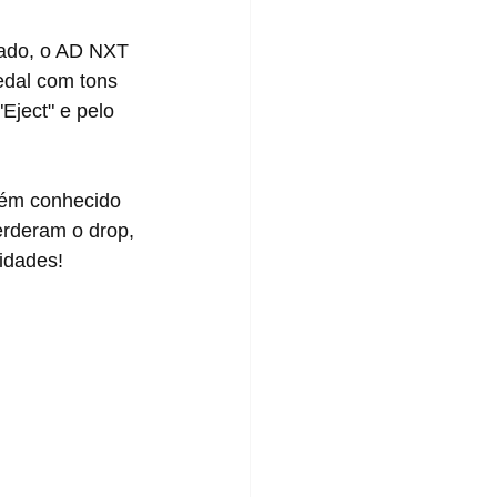
edal com tons 
Eject" e pelo 
ém conhecido 
erderam o drop, 
vidades!