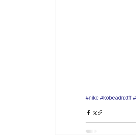
#nike
#kobeadnxtff
#