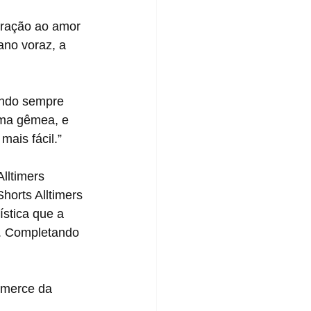
oração ao amor 
ano voraz, a 
undo sempre 
lma gêmea, e 
mais fácil.”
lltimers 
orts Alltimers 
stica que a 
. Completando 
ommerce da 