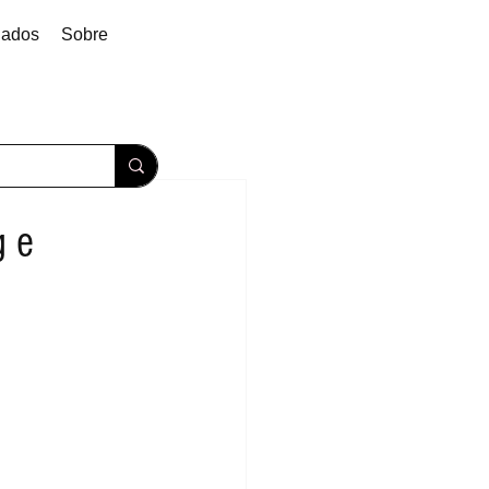
dados
Sobre
g e