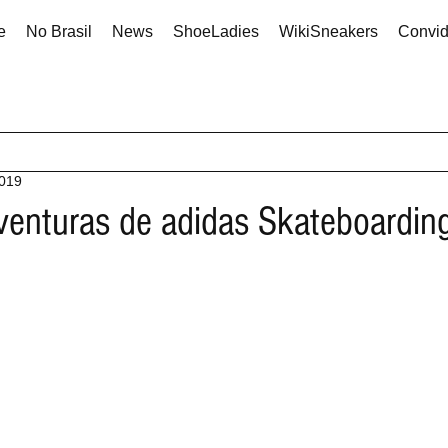
e
No Brasil
News
ShoeLadies
WikiSneakers
Convi
2019
enturas de adidas Skateboardin