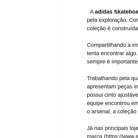
  A 
adidas Skatebo
pela exploração. Co
coleção é construíd
Compartilhando a ins
tenta encontrar algo
sempre é importante 
Trabalhando pela qua
apresentam peças ins
possui cinto ajustáv
equipe encontrou em
o arsenal, a coleção
Já nas principais lo
marca (https://www.a