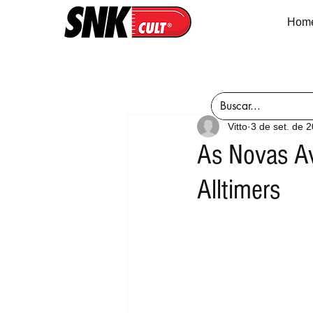
Hom
Vitto
3 de set. de 
As Novas Av
Alltimers