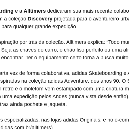
arding
 e a 
Alltimers 
dedicaram sua mais recente colab
m a coleção 
Discovery 
projetada para o aventureiro urb
a para qualquer grande expedição.
piração por trás da coleção, Alltimers explica: “Todo m
. Seja as chaves do carro, o chão liso perfeito ou uma a
encontrar. Ter o equipamento certo torna a busca muito 
rta vez de forma colaborativa, adidas Skateboarding e A
piradas na coleção adidas Adventure, dos anos 90. O Sh
el retro e o moletom vem estampado com uma criatura mí
 uma expedição pelos Andes (nunca vista desde então)
 traz ainda pochete e jaqueta.
jas especializadas, nas lojas adidas Originals, e no e-c
didas.com.br/alltimers).