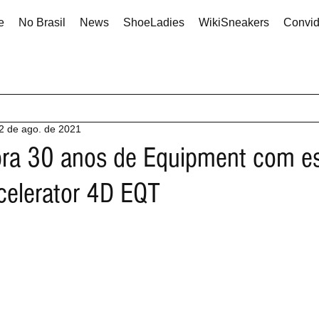
e
No Brasil
News
ShoeLadies
WikiSneakers
Convi
2 de ago. de 2021
bra 30 anos de Equipment com e
celerator 4D EQT