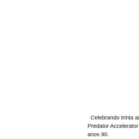
  Celebrando trinta anos do icônico estilo Equipment com o melhor da adidas Football, esse 
Predator Accelerato
anos 90.