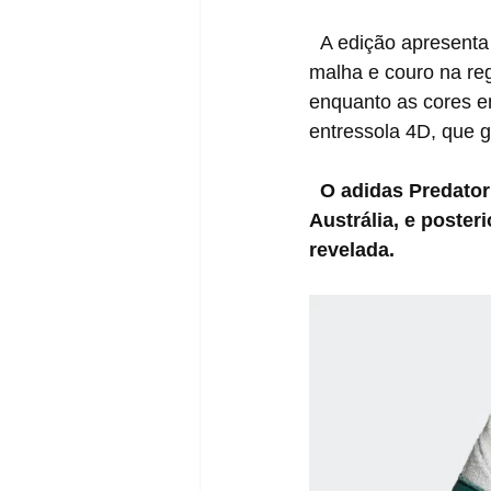
  A edição apresenta construção de Primeknit na língua para conforto e sobreposições em 
malha e couro na reg
enquanto as cores e
entressola 4D, que g
  O adidas Predator Accelerator 4D EQT “Sub Green” chega no dia 12 de Agosto na 
Austrália, e poste
revelada.