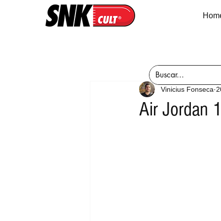
Hom
Vinicius Fonseca
2
Air Jordan 