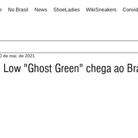
e
No Brasil
News
ShoeLadies
WikiSneakers
Convi
0 de mai. de 2021
1 Low "Ghost Green" chega ao Bra