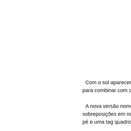
  Com o sol aparecendo, faz mais do que sentido termos novas cores do Air Jordan 1 Low 
para combinar com o
  A nova versão nomeada "Ghost Green" apresenta cabedal em couro branco com 
sobreposições em no
pé e uma tag quadric