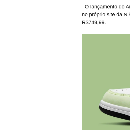
  O lançamento do Air Jordan 1 Low "Ghost Green" no Brasil acontece no dia 21 de Maio, 
no próprio site da N
R$749,99.