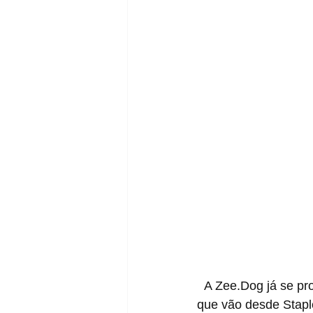
  A Zee.Dog já se provou ser uma máquina quando falamos de colaborações, com parceiros 
que vão desde Staple