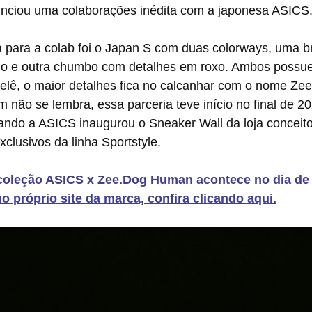
ciou uma colaborações inédita com a japonesa ASICS
ho e outra chumbo com detalhes em roxo. Ambos possu
telê, o maior detalhes fica no calcanhar com o nome Ze
 não se lembra, essa parceria teve início no final de 2
ndo a ASICS inaugurou o Sneaker Wall da loja conceit
clusivos da linha Sportstyle.
coleção ASICS x Zee.Dog Human acontece no dia de
 próprio site da marca, confira clicando aqui.