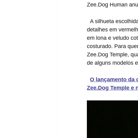
Zee.Dog Human anun
  A silhueta escolhida para a colab foi o Japan S com duas colorways, uma branca com 
detalhes em vermel
em lona e veludo co
costurado. Para quem
Zee.Dog Temple, qua
de alguns modelos ex
O lançamento da 
Zee.Dog Temple e no