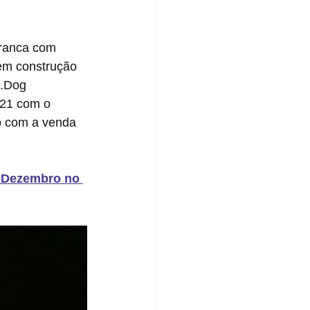
.
em construção 
e.Dog 
021 com o 
o com a venda 
 Dezembro no 