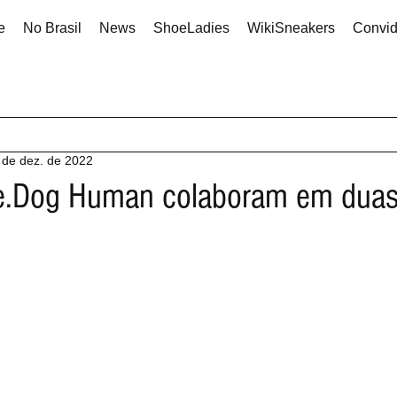
e
No Brasil
News
ShoeLadies
WikiSneakers
Convi
 de dez. de 2022
e.Dog Human colaboram em duas