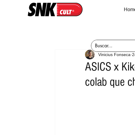
Hom
Vinicius Fonseca
2
ASICS x Ki
colab que c