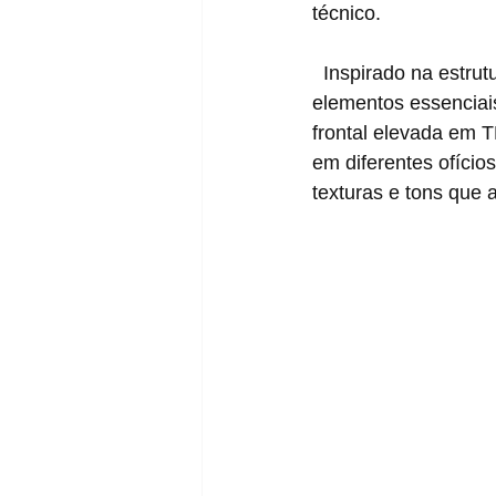
técnico.
  Inspirado na estrutura fundamental da linha GEL-KIRIL™, essa nova versão valoriza 
elementos essenciais
frontal elevada em 
em diferentes ofíci
texturas e tons que a