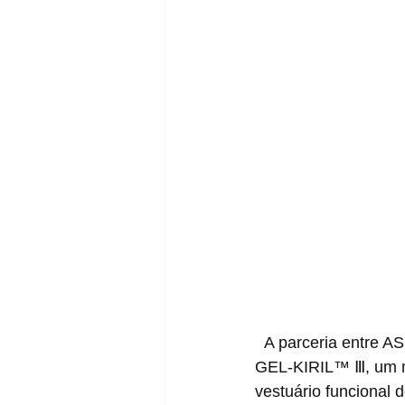
  A parceria entre ASICS e Kiko Kostadinov segue evoluindo com o lançamento do ASICS 
GEL-KIRIL™ Ⅲ, um mo
vestuário funcional 