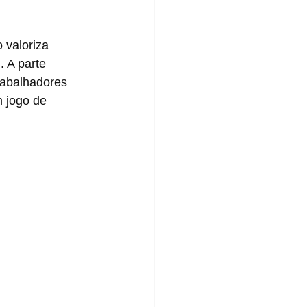
 A parte 
rabalhadores 
 jogo de 