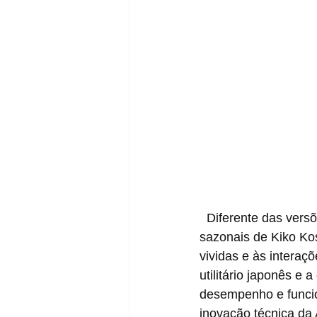
  Diferente das versões anteriores, que estavam profundamente ligadas às coleções 
sazonais de Kiko Ko
vividas e às interaç
utilitário japonês e 
desempenho e funcion
inovação técnica da