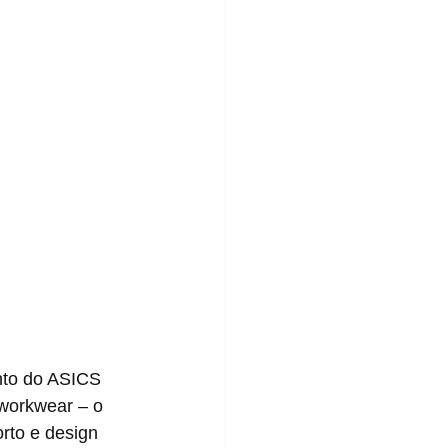
workwear – o 
rto e design 