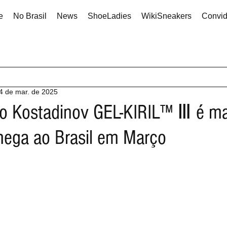
e
No Brasil
News
ShoeLadies
WikiSneakers
Convi
4 de mar. de 2025
ko Kostadinov GEL-KIRIL™ Ⅲ é m
hega ao Brasil em Março