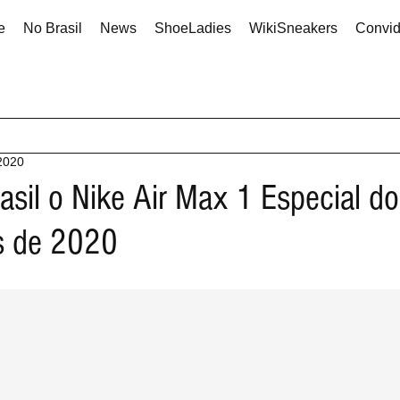
e
No Brasil
News
ShoeLadies
WikiSneakers
Convi
 2020
asil o Nike Air Max 1 Especial d
s de 2020