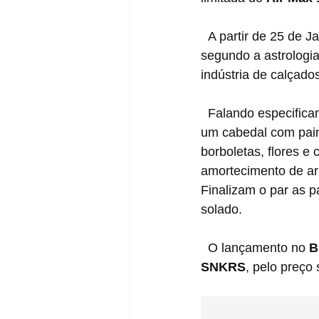
  A partir de 25 de Janeiro de 2020 saímos do "ano do porco" e entramos no "ano do rato" 
segundo a astrologi
indústria de calçado
  Falando especificamente do Air Max 1, o modelo foi produzido com materiais premium e 
um cabedal com pain
borboletas, flores e
amortecimento de ar 
Finalizam o par as p
solado.
  O lançamento no 
B
SNKRS
, pelo preço 