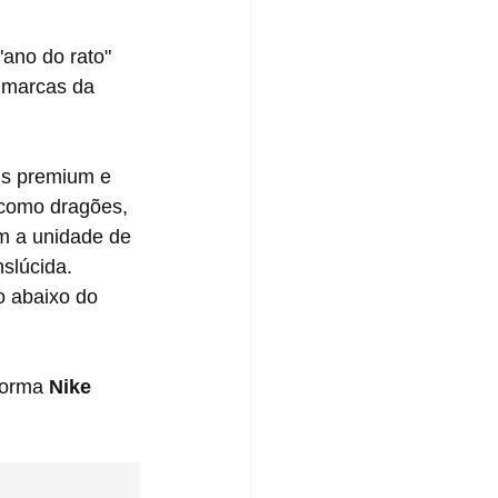
 marcas da 
 como dragões, 
om a unidade de 
slúcida. 
o abaixo do 
forma 
Nike 