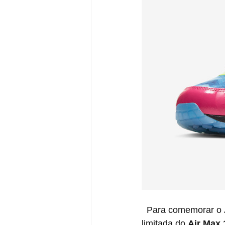
  Para comemorar o 
limitada do 
Air Max 