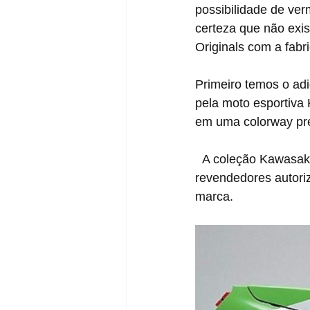
possibilidade de ve
certeza que não exi
Originals com a fabr
Primeiro temos o ad
pela moto esportiva
em uma colorway pre
  A coleção Kawasaki Ninja x adidas ZX será lançada nas próximas semanas em seletos 
revendedores autoriz
marca.