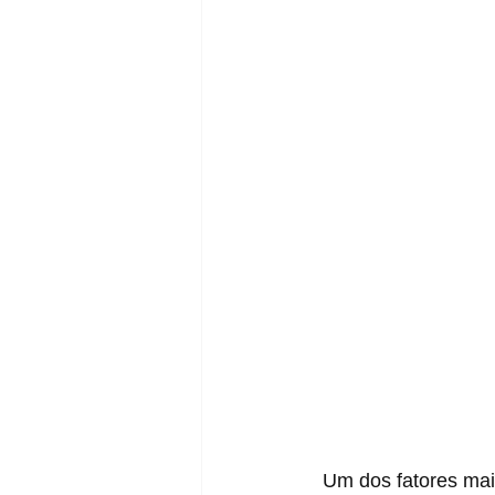
  Um dos fatores mais divertido nesse mundo dos tênis é tentar imaginar qual a 