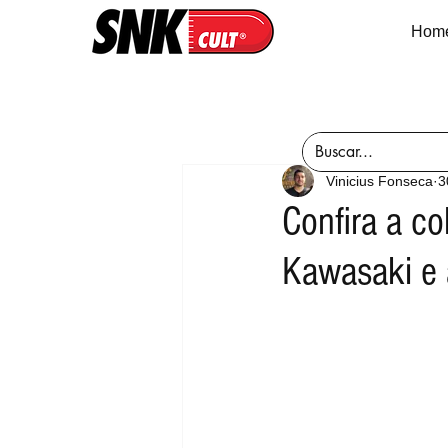
Hom
Vinicius Fonseca
3
Confira a co
Kawasaki e 