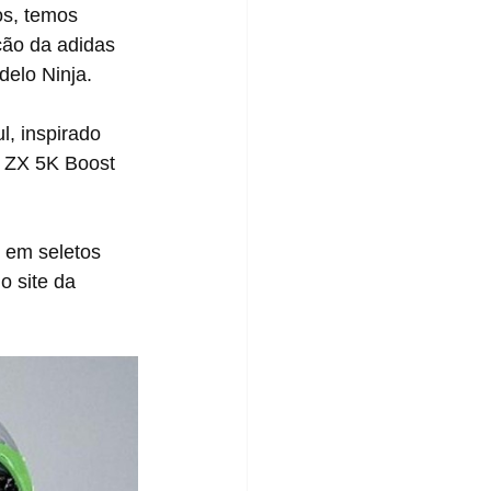
os, temos 
ão da adidas 
delo Ninja.
, inspirado 
 ZX 5K Boost 
o site da 