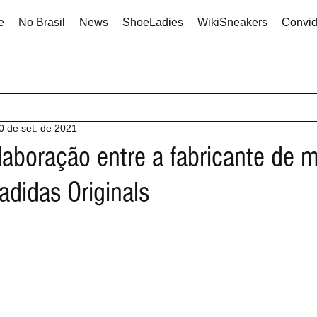
e
No Brasil
News
ShoeLadies
WikiSneakers
Convi
0 de set. de 2021
laboração entre a fabricante de 
adidas Originals