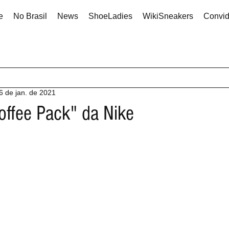
e
No Brasil
News
ShoeLadies
WikiSneakers
Convi
6 de jan. de 2021
offee Pack" da Nike