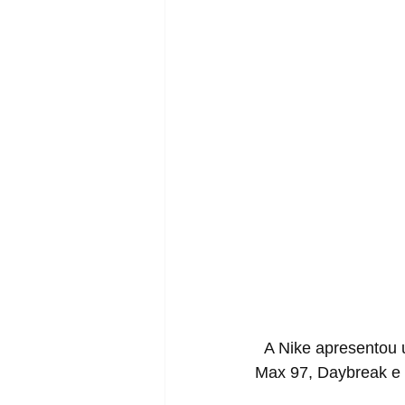
  A Nike apresentou uma coleção inspirada pelo amado café! A coleção conta com um Air 
Max 97, Daybreak e 