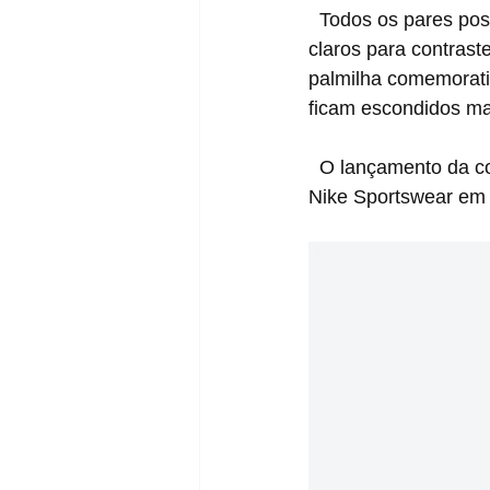
  Todos os pares possuem cabedal que mesclam a cor forte do café com detalhes mais 
claros para contras
palmilha comemorati
ficam escondidos m
  O lançamento da coleção acontece nas próximas semanas em seletos revendedores da 
Nike Sportswear em