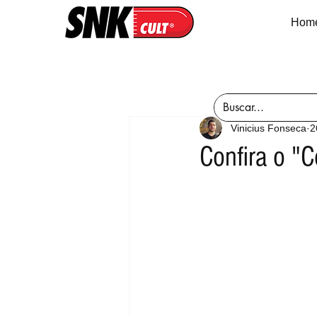
Hom
Vinicius Fonseca
2
Confira o "C